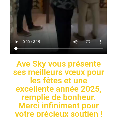
Ave Sky vous présente
ses meilleurs vœux pour
les fêtes et une
excellente année 2025,
remplie de bonheur.
Merci infiniment pour
votre précieux soutien !